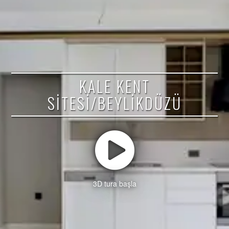
KALE KENT
SITESI/BEYLİKDÜZÜ
3D tura başla