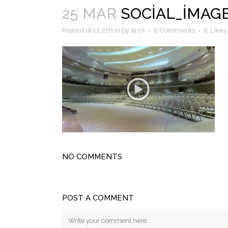
25 MAR
SOCIAL_IMAG
Posted at 11:22h
in
by
arcil
0 Comments
0
Likes
NO COMMENTS
POST A COMMENT