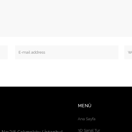
MENÜ
Ana Sayfa
3D Sanal Tur