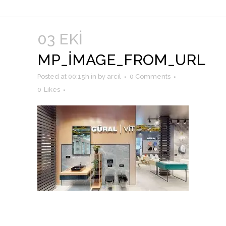
03 EKI
MP_IMAGE_FROM_URL
Posted at 00:15h
in
by
arcil
0 Comments
0
Likes