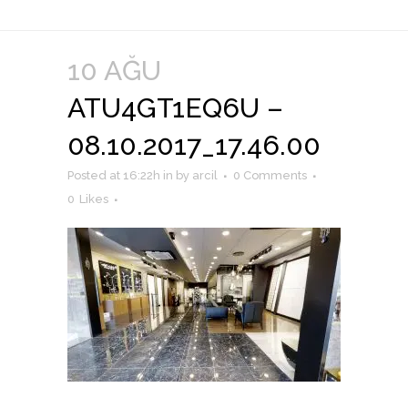
10 AĞU
ATU4GT1EQ6U –
08.10.2017_17.46.00
Posted at 16:22h
in
by
arcil
0 Comments
0
Likes