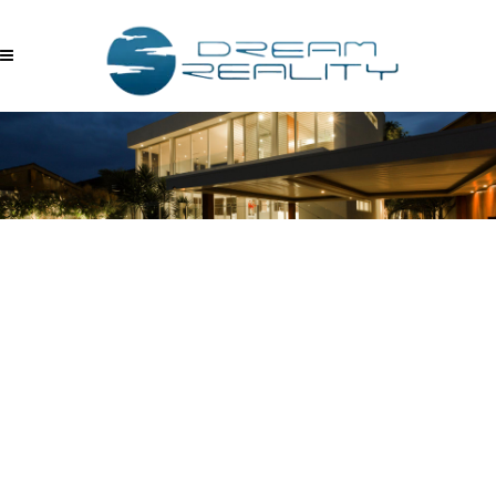
ATU4GT1EQ6U –
08.10.2017_17.46.00