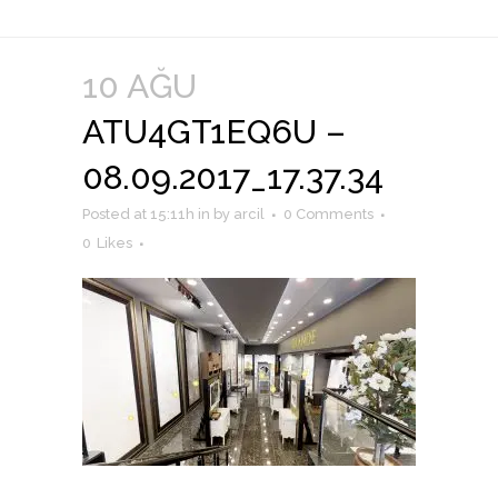
10 AĞU
ATU4GT1EQ6U –
08.09.2017_17.37.34
Posted at 15:11h
in
by
arcil
0 Comments
0
Likes