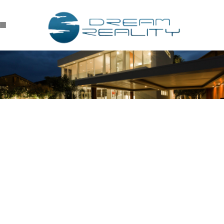
ATU4GT1EQ6U –
08.09.2017_17.37.34