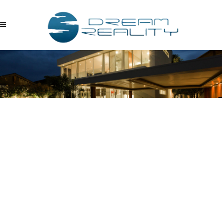
ESSE-FLORA-BAHCE-
DUBLEKSI-03222023_125105