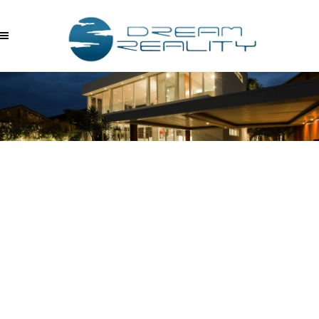
ESSE-FLORA-BAHCE-
DUBLEKSI-03222023_125047