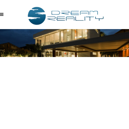
ESSE-FLORA-BAHCE-
DUBLEKSI-03222023_124813