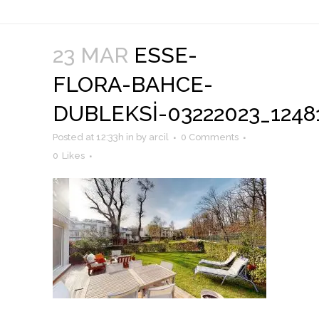
23 MAR
ESSE-
FLORA-BAHCE-
DUBLEKSI-03222023_1248
Posted at 12:33h
in
by
arcil
0 Comments
0
Likes