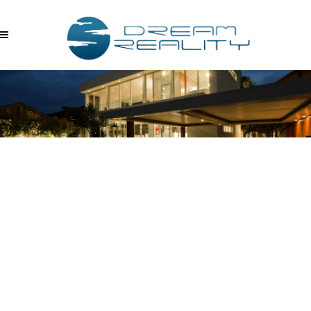
ZZBECQFMDNF – YATAK
ODASI(5)