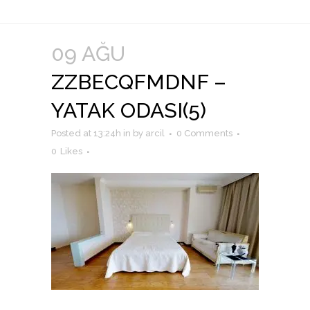
09 AĞU
ZZBECQFMDNF –
YATAK ODASI(5)
Posted at 13:24h
in
by
arcil
0 Comments
0
Likes