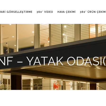
MARI GÖRSELLEŞTIRME
360° VIDEO
HAVA ÇEKIMI
360° ÜRÜN ÇEKIM
 – YATAK ODASI(