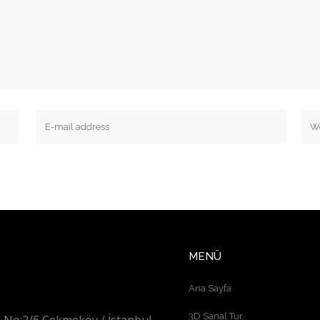
MENÜ
Ana Sayfa
3D Sanal Tur