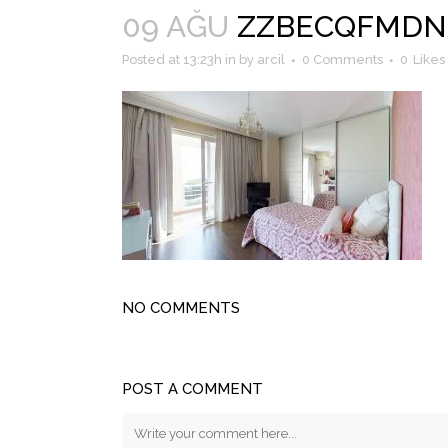
09 AĞU
ZZBECQFMDNF 
Posted at 13:23h
in
by
arcil
0 Comments
0
Likes
NO COMMENTS
POST A COMMENT