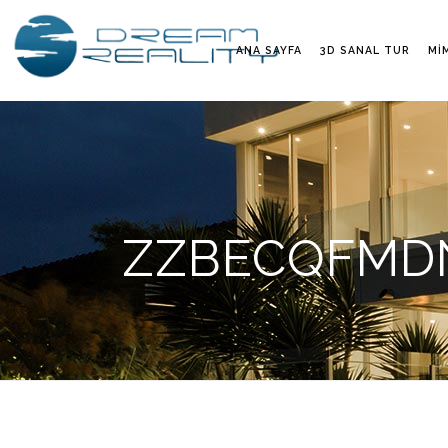
ANA SAYFA
3D SANAL TUR
MI
ZZBECQFMDNF