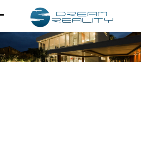
ZZBECQFMDNF – UTU
ODASI(1)