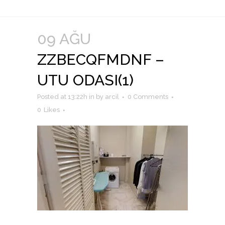
09 AĞU
ZZBECQFMDNF –
UTU ODASI(1)
Posted at 13:22h
in
by
arcil
0 Comments
0
Likes