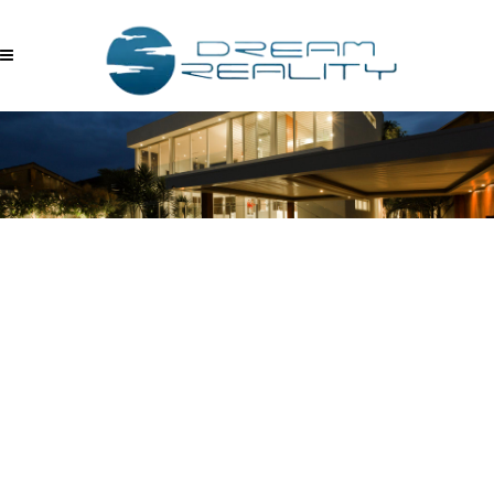
CEKMEKOYUN-EN-NEZIH-
BOLGESINDE-MODERN-
MIMARILI-BUTIK-SITEDE-
SFR-MUSTAKIL-VILLA-
04052023_015216