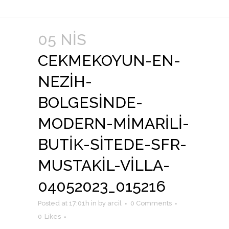
05 NIS
CEKMEKOYUN-EN-
NEZIH-
BOLGESINDE-
MODERN-MIMARILI-
BUTIK-SITEDE-SFR-
MUSTAKIL-VILLA-
04052023_015216
Posted at 17:01h
in
by
arcil
0 Comments
0
Likes