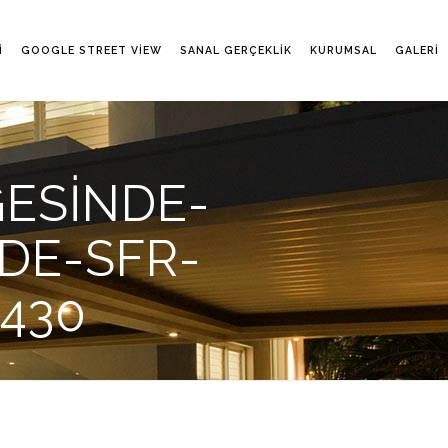
I
GOOGLE STREET VIEW
SANAL GERÇEKLIK
KURUMSAL
GALERI
ESINDE-
DE-SFR-
3430