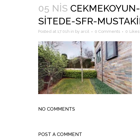
05 NIS
CEKMEKOYUN-E
SITEDE-SFR-MUSTAKIL
Posted at 17:01h
in
by
arcil
0 Comments
0
Likes
NO COMMENTS
POST A COMMENT