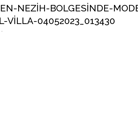
N-NEZIH-BOLGESINDE-MODER
-VILLA-04052023_013430