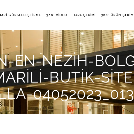
MARI GÖRSELLEŞTIRME
360° VIDEO
HAVA ÇEKIMI
360° ÜRÜN ÇEKIM
-EN-NEZIH-BOLG
RILI-BUTIK-SITE
LLA-04052023_01