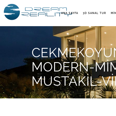
ANA SAYFA
3D SANAL TUR
MI
CEKMEKOYUN
MODERN-MIMA
MUSTAKIL-VI