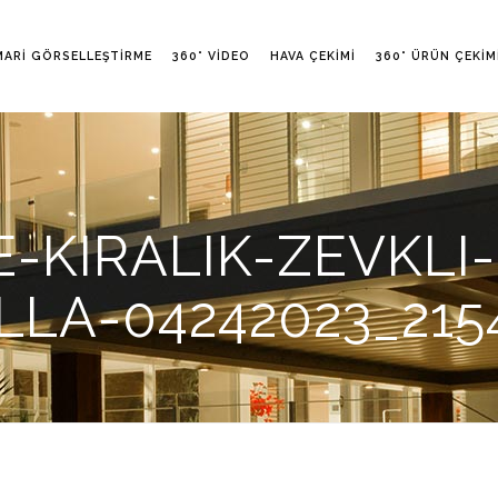
MARI GÖRSELLEŞTIRME
360° VIDEO
HAVA ÇEKIMI
360° ÜRÜN ÇEKIM
-KIRALIK-ZEVKLI
LLA-04242023_215