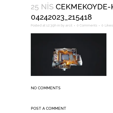
25 NIS
CEKMEKOYDE-K
04242023_215418
Posted at 12:39h
in
by
arcil
0 Comments
0
Likes
NO COMMENTS
POST A COMMENT