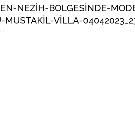
N-NEZIH-BOLGESINDE-MODER
-MUSTAKIL-VILLA-04042023_2
s