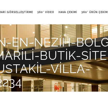
MARI GÖRSELLEŞTIRME
360° VIDEO
HAVA ÇEKIMI
360° ÜRÜN ÇEKIM
-EN-NEZIH-BOLG
RILI-BUTIK-SITE
STAKIL-VILLA-
2234