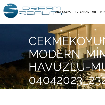
ANA SAYFA
3D SANAL TUR
MI
CEKMEKOYUN
MODERN-MIMA
HAVUZLU-MU
04042023_23