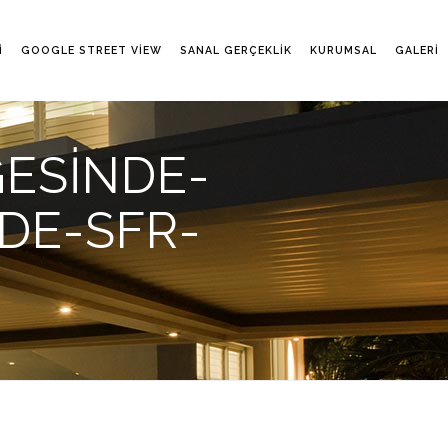
I
GOOGLE STREET VIEW
SANAL GERÇEKLIK
KURUMSAL
GALERI
ESINDE-
DE-SFR-