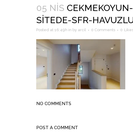
05 NIS
CEKMEKOYUN-E
SITEDE-SFR-HAVUZLU
Posted at 16:49h
in
by
arcil
0 Comments
0
Like
NO COMMENTS
POST A COMMENT