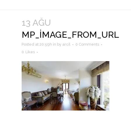
13 AĞU
MP_IMAGE_FROM_URL
Posted at 20:59h
in
by
arcil
0 Comments
0
Likes