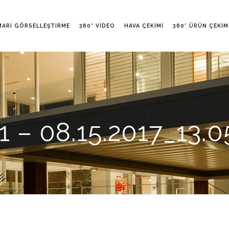
MARI GÖRSELLEŞTIRME
360° VIDEO
HAVA ÇEKIMI
360° ÜRÜN ÇEKIM
– 08.15.2017_13.0