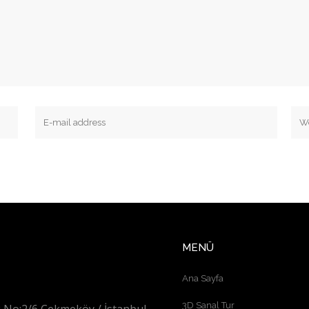
MENÜ
Ana Sayfa
3D Sanal Tur