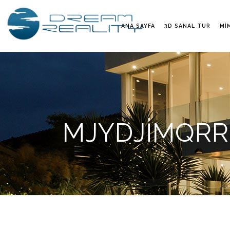
ANA SAYFA
3D SANAL TUR
MI
MJYDJIMQRR1 