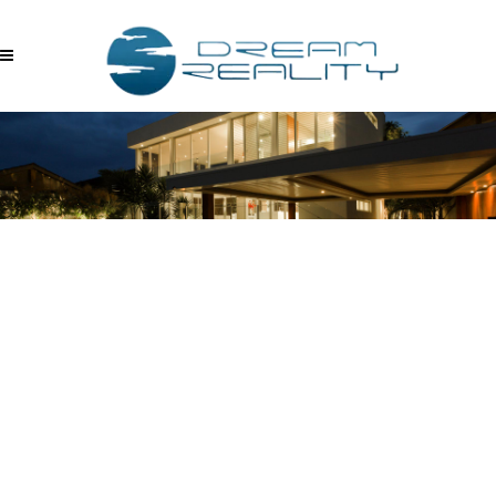
MJYDJIMQRR1 –
08.15.2017_12.46.13